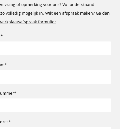
en vraag of opmerking voor ons? Vul onderstaand
 zo volledig mogelijk in. Wilt een afspraak maken? Ga dan
werkplaatsafspraak formulier
.
m*
am*
nummer*
adres*