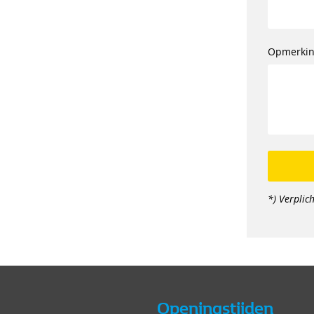
Opmerki
*) Verplich
Openingstijden