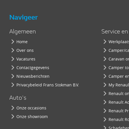
Navigeer
Algemeen
Service e
Home
Werkplaat
Over ons
Camper/ca
Vacatures
Caravan o
Contactgegevens
Camper to
Nieuwsberichten
Camper en
Privacybeleid Frans Stokman B.V.
My Renault
Renault o
Auto's
Renault A
Onze occasions
Renault P
Onze showroom
Renault Ro
Schadeher