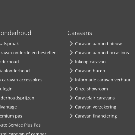
n onderhoud
Caravans
safspraak
Caravan aanbod nieuw
ravan onderdelen bestellen
Caravan aanbod occasions
nderhoud
Inkoop caravan
taalonderhoud
Caravan huren
 caravan accessoires
Informatie caravan verhuur
 login
Onze showroom
nderhoudsprijzen
Caravelair caravans
dvantage
Caravan verzekering
remium pas
Caravan financiering
ute Service Plus Pas
stel caravan of camper