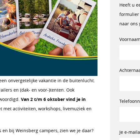
Heeft u e
formulier
naar ons
Voornaa
Achterna
n onvergetelijke vakantie in de buitenlucht.
ilers en (dak- en voor-)tenten. Ook
nwoordigd.
Van 2 t/m 6 oktober vind je in
Telefoon
 met activiteiten, workshops, livemuziek en
ns en bij Weinsberg campers, zien we je daar?
Je e-mail