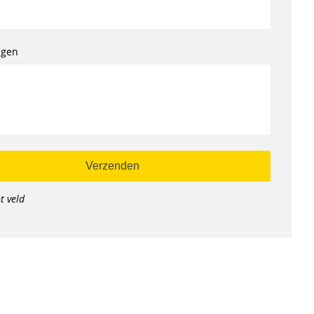
ngen
t veld