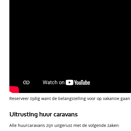
Reserveer tijdig want de belangstelling voor op vakantie gaan
Uitrusting huur caravans
Alle huurcaravans zijn uitgerust met de volgende zaken: