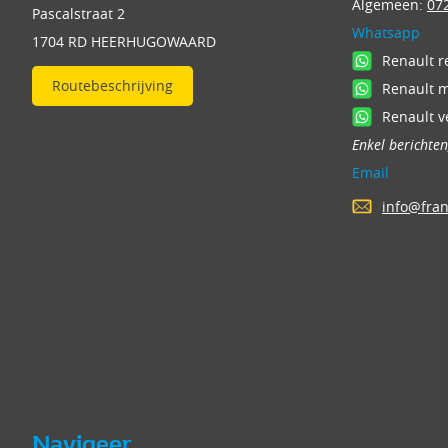
Algemeen:
072
Pascalstraat 2
Whatsapp
1704 RD HEERHUGOWAARD
Renault r
Routebeschrijving
Renault 
Renault v
Enkel berichte
Email
info@fra
Navigeer