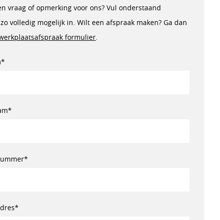
en vraag of opmerking voor ons? Vul onderstaand
 zo volledig mogelijk in. Wilt een afspraak maken? Ga dan
werkplaatsafspraak formulier
.
m*
am*
nummer*
adres*