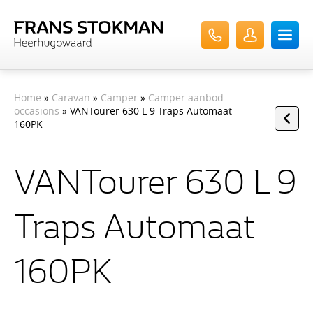
Home
»
Caravan
»
Camper
»
Camper aanbod
occasions
» VANTourer 630 L 9 Traps Automaat
160PK
VANTourer 630 L 9
Traps Automaat
160PK