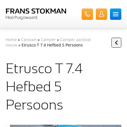
Home
»
Caravan
»
Camper
»
Camper aanbod
nieuw
» Etrusco T 7.4 Hefbed 5 Persoons
Etrusco T 7.4
Hefbed 5
Persoons